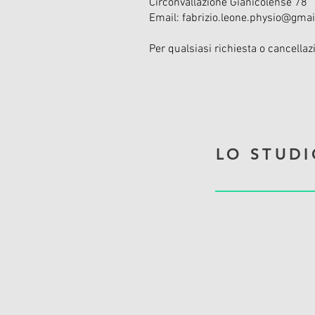
Circonvallazione Gianicolense 78
Email: fabrizio.leone.physio@gma
Per qualsiasi richiesta o cancellazi
LO STUDI