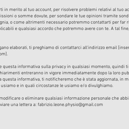
 in merito al tuo account, per risolvere problemi relativi al tuo a
ssioni o somme dovute, per sondare le tue opinioni tramite sonda
ia, o come altrimenti necessario potremmo contattarti per far ri
applicabili e qualsiasi accordo che potremmo avere con te. A tal fin
ano elaborati, ti preghiamo di contattarci all'indirizzo email [inser
com
].
are questa informativa sulla privacy in qualsiasi momento, quindi t
iarimenti entreranno in vigore immediatamente dopo la loro pubb
 questa informativa, ti notificheremo che è stata aggiornata, in 
 usiamo e in quali circostanze le usiamo e/o divulghiamo.
modificare o eliminare qualsiasi informazione personale che abbiam
nviare una lettera a:
fabrizio.leone.physio@gmail.com