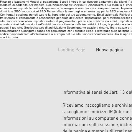
Finanze e pagamenti Metodi di pagamento Scegli il modo in cui ricevere pagamenti dai clienti. Paga
modalità di addebito dell'imposta. Soluzioni aziendali Checkout Personalizza il tuo modulo di checko
ed evasione Imposta le tariffe di spedizione, consegna e ritiro. Impostazioni prenotazioni Impost
dominio e SEO Impostazioni SEO Personalizza le tue pagine e i meta tag per la SEO e imposta le pref
Confronta i pacchetti per siti web e fai l'upgrade del tuo abbonamento. Email aziendale Richiedi e
tra il tempo di caricamento e l'esperienza generale dell'utente. Impostazioni per i membri del sito Gest
sito. Impostazioni video Imposta i metodi di pagamento, i prezzi e le notifiche via email. Impostazio
autorizzazioni. Informazioni sull'attività Imposta il nome della tua attività, il logo, la posizione e
traduci il tuo sito. Gestisci spazio di archiviazione Scopri quanto spazio ti rimane, libera spazio o
comunicazione Configura i canali per comunicare con i clienti e i lead. Preferenze sulle notifiche S
codice personalizzato all'intestazione o al corpo del tuo sito. Impostazioni headless Usa le app O
con il tuo sito.
Landing Page
Nuova pagina
Informativa ai sensi dell’art. 13
Riceviamo, raccogliamo e archiviamo
raccogliamo l'indirizzo IP (Interne
informazioni su computer e connes
informazioni sulla sessione, inclus
della pagina e metodi utilizzati pe