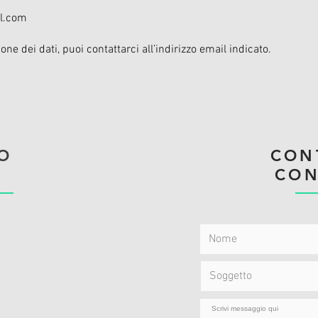
il.com
one dei dati, puoi contattarci all’indirizzo email indicato.
O
CON
CON