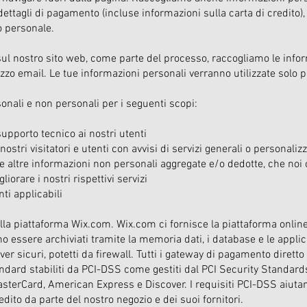
ettagli di pagamento (incluse informazioni sulla carta di credito)
o personale.
l nostro sito web, come parte del processo, raccogliamo le inform
zzo email. Le tue informazioni personali verranno utilizzate solo pe
onali e non personali per i seguenti scopi:
upporto tecnico ai nostri utenti
nostri visitatori e utenti con avvisi di servizi generali o personal
i e altre informazioni non personali aggregate e/o dedotte, che noi
iorare i nostri rispettivi servizi
nti applicabili
la piattaforma Wix.com. Wix.com ci fornisce la piattaforma online
ono essere archiviati tramite la memoria dati, i database e le applic
er sicuri, potetti da firewall. Tutti i gateway di pagamento diretto 
andard stabiliti da PCI-DSS come gestiti dal PCI Security Standar
terCard, American Express e Discover. I requisiti PCI-DSS aiutano
edito da parte del nostro negozio e dei suoi fornitori.