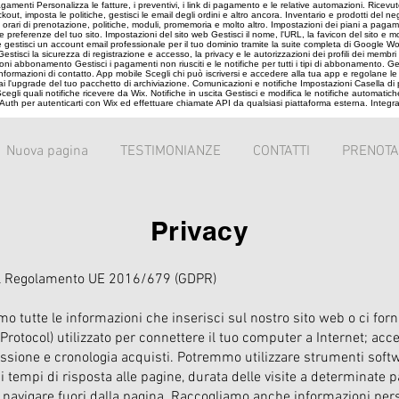
menti Personalizza le fatture, i preventivi, i link di pagamento e le relative automazioni. Ricevu
ut, imposta le politiche, gestisci le email degli ordini e altro ancora. Inventario e prodotti del n
a orari di prenotazione, politiche, moduli, promemoria e molto altro. Impostazioni dei piani a pag
erenze del tuo sito. Impostazioni del sito web Gestisci il nome, l'URL, la favicon del sito e molto
 gestisci un account email professionale per il tuo dominio tramite la suite completa di Google Wor
isci la sicurezza di registrazione e accesso, la privacy e le autorizzazioni dei profili dei membri del 
ni abbonamento Gestisci i pagamenti non riusciti e le notifiche per tutti i tipi di abbonamento. Gener
 le informazioni di contatto. App mobile Scegli chi può iscriversi e accedere alla tua app e regolane 
 fai l'upgrade del tuo pacchetto di archiviazione. Comunicazioni e notifiche Impostazioni Casella di 
cegli quali notifiche ricevere da Wix. Notifiche in uscita Gestisci e modifica le notifiche automati
Auth per autenticarti con Wix ed effettuare chiamate API da qualsiasi piattaforma esterna. Integra
Nuova pagina
TESTIMONIANZE
CONTATTI
PRENOTA
Privacy
 del Regolamento UE 2016/679 (GDPR)
 tutte le informazioni che inserisci sul nostro sito web o ci fornis
t Protocol) utilizzato per connettere il tuo computer a Internet; ac
sione e cronologia acquisti. Potremmo utilizzare strumenti softw
i tempi di risposta alle pagine, durata delle visite a determinate p
r navigare fuori dalla pagina. Raccogliamo anche informazioni perso