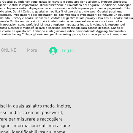
te Gestisci quando vengono inviate le ricevute e come appaiono ai clienti. Imposte Gestisci la
egozio Gestisci le impostazioni di visualizzazione e l'inventario del negozio. Spedizione, consegna
amento Imposta metodi di pagamento e di riscossione delle imposte per i piani a pagamento. Sito,
 altro. Domini Collega, gestisci e modifica l'indirizzo del tuo sito web. Gestisci pacchetto
kspace. Impostazioni delle prestazioni del sito Modifica le impostazioni per trovare un equilibrio
sito. Privacy e cookie Consenti ai visitatori di gestire la loro privacy, i loro dati e i cookie sul tuo
ale Ruoli e autorizzazioni Invita i collaboratori a lavorare sul sito e imposta i loro ruoli e
le impostazioni come preferisci. Lingua e regione Imposta la lingua, la valuta e la regione, poi
posta Gestisci le modalità di invio e ricezione dei messaggi dalla casella di posta. Canali di
che inviate da questo sito. Sviluppo e integrazioni Codice personalizzato Aggiungi frammenti di
zioni marketing Collega gli strumenti per il marketing per capire come le persone interagiscono
 ONLINE
More
Log In
ci in qualsiasi altro modo. Inoltre,
cesso; indirizzo email; password;
are per misurare e raccogliere
agine, informazioni sull'interazione
nali identificabili (tra cui nome,