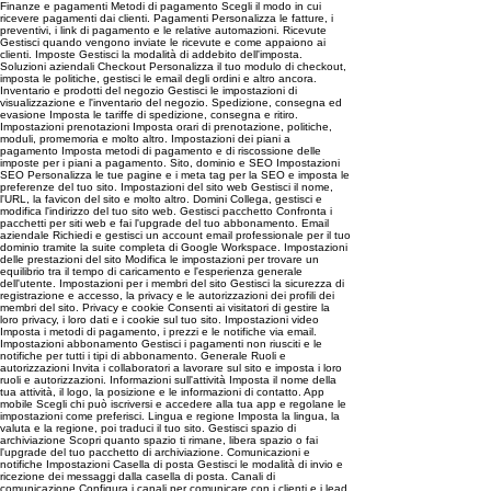
Finanze e pagamenti Metodi di pagamento Scegli il modo in cui
ricevere pagamenti dai clienti. Pagamenti Personalizza le fatture, i
preventivi, i link di pagamento e le relative automazioni. Ricevute
Gestisci quando vengono inviate le ricevute e come appaiono ai
clienti. Imposte Gestisci la modalità di addebito dell'imposta.
Soluzioni aziendali Checkout Personalizza il tuo modulo di checkout,
imposta le politiche, gestisci le email degli ordini e altro ancora.
Inventario e prodotti del negozio Gestisci le impostazioni di
visualizzazione e l'inventario del negozio. Spedizione, consegna ed
evasione Imposta le tariffe di spedizione, consegna e ritiro.
Impostazioni prenotazioni Imposta orari di prenotazione, politiche,
moduli, promemoria e molto altro. Impostazioni dei piani a
pagamento Imposta metodi di pagamento e di riscossione delle
imposte per i piani a pagamento. Sito, dominio e SEO Impostazioni
SEO Personalizza le tue pagine e i meta tag per la SEO e imposta le
preferenze del tuo sito. Impostazioni del sito web Gestisci il nome,
l'URL, la favicon del sito e molto altro. Domini Collega, gestisci e
modifica l'indirizzo del tuo sito web. Gestisci pacchetto Confronta i
pacchetti per siti web e fai l'upgrade del tuo abbonamento. Email
aziendale Richiedi e gestisci un account email professionale per il tuo
dominio tramite la suite completa di Google Workspace. Impostazioni
delle prestazioni del sito Modifica le impostazioni per trovare un
equilibrio tra il tempo di caricamento e l'esperienza generale
dell'utente. Impostazioni per i membri del sito Gestisci la sicurezza di
registrazione e accesso, la privacy e le autorizzazioni dei profili dei
membri del sito. Privacy e cookie Consenti ai visitatori di gestire la
loro privacy, i loro dati e i cookie sul tuo sito. Impostazioni video
Imposta i metodi di pagamento, i prezzi e le notifiche via email.
Impostazioni abbonamento Gestisci i pagamenti non riusciti e le
notifiche per tutti i tipi di abbonamento. Generale Ruoli e
autorizzazioni Invita i collaboratori a lavorare sul sito e imposta i loro
ruoli e autorizzazioni. Informazioni sull'attività Imposta il nome della
tua attività, il logo, la posizione e le informazioni di contatto. App
mobile Scegli chi può iscriversi e accedere alla tua app e regolane le
impostazioni come preferisci. Lingua e regione Imposta la lingua, la
valuta e la regione, poi traduci il tuo sito. Gestisci spazio di
archiviazione Scopri quanto spazio ti rimane, libera spazio o fai
l'upgrade del tuo pacchetto di archiviazione. Comunicazioni e
notifiche Impostazioni Casella di posta Gestisci le modalità di invio e
ricezione dei messaggi dalla casella di posta. Canali di
comunicazione Configura i canali per comunicare con i clienti e i lead.