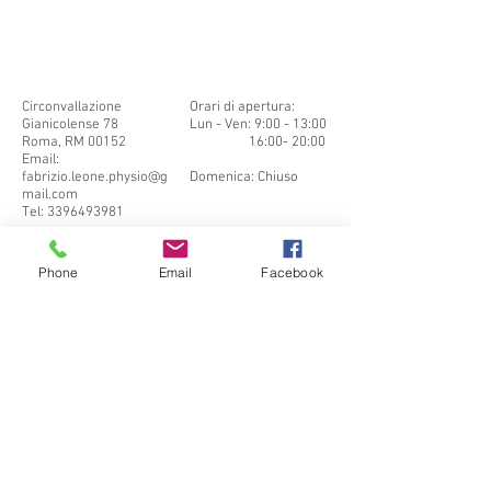
Circonvallazione
Orari di apertura:
Gianicolense 78
Lun - Ven: 9:00 - 13:00
Roma, RM 00152
16:00- 20:00
Email:
​​Sabato: Chiuso ​
fabrizio.leone.physio@g
Domenica: Chiuso
mail.com
Tel:
3396493981
Phone
Email
Facebook
CONTATTI PER
CONSULENZA