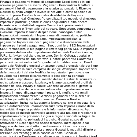
Finanze e pagamenti Metodi di pagamento Scegli il modo in cui
ricevere pagamenti dai clienti. Pagamenti Personalizza le fatture, i
preventivi, i link di pagamento e le relative automazioni. Ricevute
Gestisci quando vengono inviate le ricevute e come appaiono ai
clienti. Imposte Gestisci la modalità di addebito dell'imposta.
Soluzioni aziendali Checkout Personalizza il tuo modulo di checkout,
imposta le politiche, gestisci le email degli ordini e altro ancora.
Inventario e prodotti del negozio Gestisci le impostazioni di
visualizzazione e l'inventario del negozio. Spedizione, consegna ed
evasione Imposta le tariffe di spedizione, consegna e ritiro.
Impostazioni prenotazioni Imposta orari di prenotazione, politiche,
moduli, promemoria e molto altro. Impostazioni dei piani a
pagamento Imposta metodi di pagamento e di riscossione delle
imposte per i piani a pagamento. Sito, dominio e SEO Impostazioni
SEO Personalizza le tue pagine e i meta tag per la SEO e imposta le
preferenze del tuo sito. Impostazioni del sito web Gestisci il nome,
l'URL, la favicon del sito e molto altro. Domini Collega, gestisci e
modifica l'indirizzo del tuo sito web. Gestisci pacchetto Confronta i
pacchetti per siti web e fai l'upgrade del tuo abbonamento. Email
aziendale Richiedi e gestisci un account email professionale per il tuo
dominio tramite la suite completa di Google Workspace. Impostazioni
delle prestazioni del sito Modifica le impostazioni per trovare un
equilibrio tra il tempo di caricamento e l'esperienza generale
dell'utente. Impostazioni per i membri del sito Gestisci la sicurezza di
registrazione e accesso, la privacy e le autorizzazioni dei profili dei
membri del sito. Privacy e cookie Consenti ai visitatori di gestire la
loro privacy, i loro dati e i cookie sul tuo sito. Impostazioni video
Imposta i metodi di pagamento, i prezzi e le notifiche via email.
Impostazioni abbonamento Gestisci i pagamenti non riusciti e le
notifiche per tutti i tipi di abbonamento. Generale Ruoli e
autorizzazioni Invita i collaboratori a lavorare sul sito e imposta i loro
ruoli e autorizzazioni. Informazioni sull'attività Imposta il nome della
tua attività, il logo, la posizione e le informazioni di contatto. App
mobile Scegli chi può iscriversi e accedere alla tua app e regolane le
impostazioni come preferisci. Lingua e regione Imposta la lingua, la
valuta e la regione, poi traduci il tuo sito. Gestisci spazio di
archiviazione Scopri quanto spazio ti rimane, libera spazio o fai
l'upgrade del tuo pacchetto di archiviazione. Comunicazioni e
notifiche Impostazioni Casella di posta Gestisci le modalità di invio e
ricezione dei messaggi dalla casella di posta. Canali di
comunicazione Configura i canali per comunicare con i clienti e i lead.