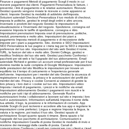
Finanze e pagamenti Metodi di pagamento Scegli il modo in cui
ricevere pagamenti dai clienti. Pagamenti Personalizza le fatture, i
preventivi, i link di pagamento e le relative automazioni. Ricevute
Gestisci quando vengono inviate le ricevute e come appaiono ai
clienti. Imposte Gestisci la modalità di addebito dell'imposta.
Soluzioni aziendali Checkout Personalizza il tuo modulo di checkout,
imposta le politiche, gestisci le email degli ordini e altro ancora.
Inventario e prodotti del negozio Gestisci le impostazioni di
visualizzazione e l'inventario del negozio. Spedizione, consegna ed
evasione Imposta le tariffe di spedizione, consegna e ritiro.
Impostazioni prenotazioni Imposta orari di prenotazione, politiche,
moduli, promemoria e molto altro. Impostazioni dei piani a
pagamento Imposta metodi di pagamento e di riscossione delle
imposte per i piani a pagamento. Sito, dominio e SEO Impostazioni
SEO Personalizza le tue pagine e i meta tag per la SEO e imposta le
preferenze del tuo sito. Impostazioni del sito web Gestisci il nome,
l'URL, la favicon del sito e molto altro. Domini Collega, gestisci e
modifica l'indirizzo del tuo sito web. Gestisci pacchetto Confronta i
pacchetti per siti web e fai l'upgrade del tuo abbonamento. Email
aziendale Richiedi e gestisci un account email professionale per il tuo
dominio tramite la suite completa di Google Workspace. Impostazioni
delle prestazioni del sito Modifica le impostazioni per trovare un
equilibrio tra il tempo di caricamento e l'esperienza generale
dell'utente. Impostazioni per i membri del sito Gestisci la sicurezza di
registrazione e accesso, la privacy e le autorizzazioni dei profili dei
membri del sito. Privacy e cookie Consenti ai visitatori di gestire la
loro privacy, i loro dati e i cookie sul tuo sito. Impostazioni video
Imposta i metodi di pagamento, i prezzi e le notifiche via email.
Impostazioni abbonamento Gestisci i pagamenti non riusciti e le
notifiche per tutti i tipi di abbonamento. Generale Ruoli e
autorizzazioni Invita i collaboratori a lavorare sul sito e imposta i loro
ruoli e autorizzazioni. Informazioni sull'attività Imposta il nome della
tua attività, il logo, la posizione e le informazioni di contatto. App
mobile Scegli chi può iscriversi e accedere alla tua app e regolane le
impostazioni come preferisci. Lingua e regione Imposta la lingua, la
valuta e la regione, poi traduci il tuo sito. Gestisci spazio di
archiviazione Scopri quanto spazio ti rimane, libera spazio o fai
l'upgrade del tuo pacchetto di archiviazione. Comunicazioni e
notifiche Impostazioni Casella di posta Gestisci le modalità di invio e
ricezione dei messaggi dalla casella di posta. Canali di
comunicazione Configura i canali per comunicare con i clienti e i lead.