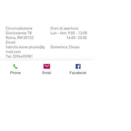
Circonvallazione
Orari di apertura:
Gianicolense 78
Lun - Ven: 9:00 - 13:00
Roma, RM 00152
16:00- 20:00
Email:
​​Sabato: Chiuso ​
fabrizio.leone.physio@g
Domenica: Chiuso
mail.com
Tel:
3396493981
Phone
Email
Facebook
CONTATTI PER
CONSULENZA