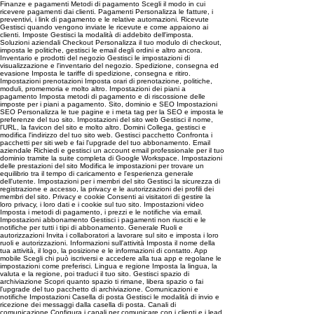
Finanze e pagamenti Metodi di pagamento Scegli il modo in cui
ricevere pagamenti dai clienti. Pagamenti Personalizza le fatture, i
preventivi, i link di pagamento e le relative automazioni. Ricevute
Gestisci quando vengono inviate le ricevute e come appaiono ai
clienti. Imposte Gestisci la modalità di addebito dell'imposta.
Soluzioni aziendali Checkout Personalizza il tuo modulo di checkout,
imposta le politiche, gestisci le email degli ordini e altro ancora.
Inventario e prodotti del negozio Gestisci le impostazioni di
visualizzazione e l'inventario del negozio. Spedizione, consegna ed
evasione Imposta le tariffe di spedizione, consegna e ritiro.
Impostazioni prenotazioni Imposta orari di prenotazione, politiche,
moduli, promemoria e molto altro. Impostazioni dei piani a
pagamento Imposta metodi di pagamento e di riscossione delle
imposte per i piani a pagamento. Sito, dominio e SEO Impostazioni
SEO Personalizza le tue pagine e i meta tag per la SEO e imposta le
preferenze del tuo sito. Impostazioni del sito web Gestisci il nome,
l'URL, la favicon del sito e molto altro. Domini Collega, gestisci e
modifica l'indirizzo del tuo sito web. Gestisci pacchetto Confronta i
pacchetti per siti web e fai l'upgrade del tuo abbonamento. Email
aziendale Richiedi e gestisci un account email professionale per il tuo
dominio tramite la suite completa di Google Workspace. Impostazioni
delle prestazioni del sito Modifica le impostazioni per trovare un
equilibrio tra il tempo di caricamento e l'esperienza generale
dell'utente. Impostazioni per i membri del sito Gestisci la sicurezza di
registrazione e accesso, la privacy e le autorizzazioni dei profili dei
membri del sito. Privacy e cookie Consenti ai visitatori di gestire la
loro privacy, i loro dati e i cookie sul tuo sito. Impostazioni video
Imposta i metodi di pagamento, i prezzi e le notifiche via email.
Impostazioni abbonamento Gestisci i pagamenti non riusciti e le
notifiche per tutti i tipi di abbonamento. Generale Ruoli e
autorizzazioni Invita i collaboratori a lavorare sul sito e imposta i loro
ruoli e autorizzazioni. Informazioni sull'attività Imposta il nome della
tua attività, il logo, la posizione e le informazioni di contatto. App
mobile Scegli chi può iscriversi e accedere alla tua app e regolane le
impostazioni come preferisci. Lingua e regione Imposta la lingua, la
valuta e la regione, poi traduci il tuo sito. Gestisci spazio di
archiviazione Scopri quanto spazio ti rimane, libera spazio o fai
l'upgrade del tuo pacchetto di archiviazione. Comunicazioni e
notifiche Impostazioni Casella di posta Gestisci le modalità di invio e
ricezione dei messaggi dalla casella di posta. Canali di
comunicazione Configura i canali per comunicare con i clienti e i lead.