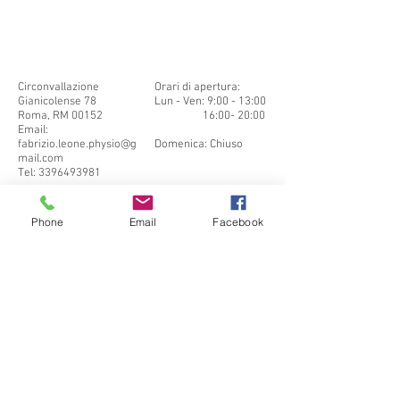
Circonvallazione
Orari di apertura:
Gianicolense 78
Lun - Ven: 9:00 - 13:00
Roma, RM 00152
16:00- 20:00
Email:
​​Sabato: Chiuso ​
fabrizio.leone.physio@g
Domenica: Chiuso
mail.com
Tel:
3396493981
Phone
Email
Facebook
CONTATTI PER
CONSULENZA