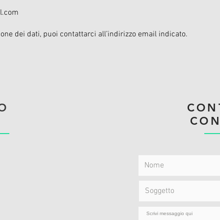
il.com
one dei dati, puoi contattarci all’indirizzo email indicato.
O
CON
CON