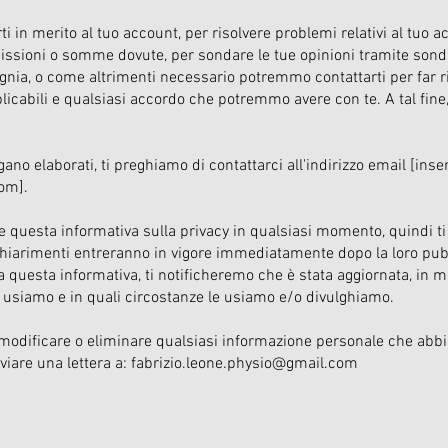
 in merito al tuo account, per risolvere problemi relativi al tuo a
ssioni o somme dovute, per sondare le tue opinioni tramite sonda
ia, o come altrimenti necessario potremmo contattarti per far ri
applicabili e qualsiasi accordo che potremmo avere con te. A tal fin
ano elaborati, ti preghiamo di contattarci all'indirizzo email [inser
com
].
are questa informativa sulla privacy in qualsiasi momento, quindi t
iarimenti entreranno in vigore immediatamente dopo la loro pubb
 questa informativa, ti notificheremo che è stata aggiornata, in 
 usiamo e in quali circostanze le usiamo e/o divulghiamo.
modificare o eliminare qualsiasi informazione personale che abbiam
nviare una lettera a:
fabrizio.leone.physio@gmail.com