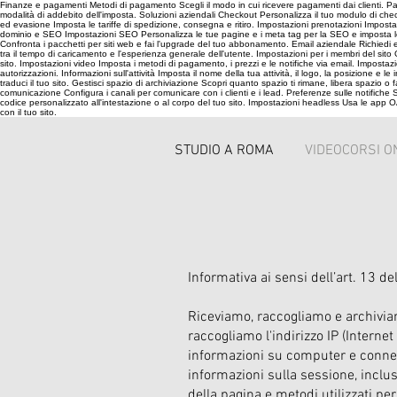
Finanze e pagamenti Metodi di pagamento Scegli il modo in cui ricevere pagamenti dai clienti. Paga
modalità di addebito dell'imposta. Soluzioni aziendali Checkout Personalizza il tuo modulo di checko
ed evasione Imposta le tariffe di spedizione, consegna e ritiro. Impostazioni prenotazioni Impost
dominio e SEO Impostazioni SEO Personalizza le tue pagine e i meta tag per la SEO e imposta le pref
Confronta i pacchetti per siti web e fai l'upgrade del tuo abbonamento. Email aziendale Richiedi e
tra il tempo di caricamento e l'esperienza generale dell'utente. Impostazioni per i membri del sito Gest
sito. Impostazioni video Imposta i metodi di pagamento, i prezzi e le notifiche via email. Impostazio
autorizzazioni. Informazioni sull'attività Imposta il nome della tua attività, il logo, la posizione e
traduci il tuo sito. Gestisci spazio di archiviazione Scopri quanto spazio ti rimane, libera spazio o
comunicazione Configura i canali per comunicare con i clienti e i lead. Preferenze sulle notifiche S
codice personalizzato all'intestazione o al corpo del tuo sito. Impostazioni headless Usa le app O
con il tuo sito.
STUDIO A ROMA
VIDEOCORSI O
Informativa ai sensi dell’art. 13
Riceviamo, raccogliamo e archiviamo
raccogliamo l'indirizzo IP (Interne
informazioni su computer e connes
informazioni sulla sessione, inclus
della pagina e metodi utilizzati pe