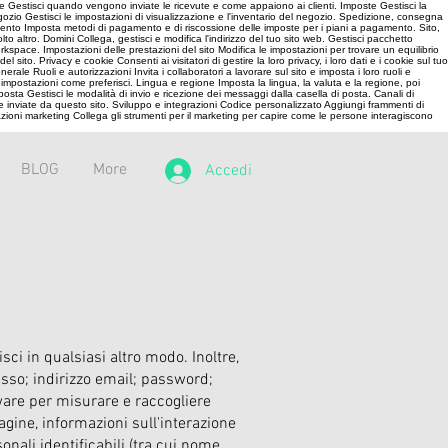
te Gestisci quando vengono inviate le ricevute e come appaiono ai clienti. Imposte Gestisci la
egozio Gestisci le impostazioni di visualizzazione e l'inventario del negozio. Spedizione, consegna
amento Imposta metodi di pagamento e di riscossione delle imposte per i piani a pagamento. Sito,
 altro. Domini Collega, gestisci e modifica l'indirizzo del tuo sito web. Gestisci pacchetto
kspace. Impostazioni delle prestazioni del sito Modifica le impostazioni per trovare un equilibrio
sito. Privacy e cookie Consenti ai visitatori di gestire la loro privacy, i loro dati e i cookie sul tuo
ale Ruoli e autorizzazioni Invita i collaboratori a lavorare sul sito e imposta i loro ruoli e
le impostazioni come preferisci. Lingua e regione Imposta la lingua, la valuta e la regione, poi
posta Gestisci le modalità di invio e ricezione dei messaggi dalla casella di posta. Canali di
che inviate da questo sito. Sviluppo e integrazioni Codice personalizzato Aggiungi frammenti di
zioni marketing Collega gli strumenti per il marketing per capire come le persone interagiscono
BLOG
More
Accedi
ci in qualsiasi altro modo. Inoltre,
cesso; indirizzo email; password;
are per misurare e raccogliere
agine, informazioni sull'interazione
nali identificabili (tra cui nome,