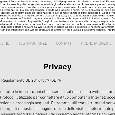
menti Personalizza le fatture, i preventivi, i link di pagamento e le relative automazioni. Ricevu
ut, imposta le politiche, gestisci le email degli ordini e altro ancora. Inventario e prodotti del n
a orari di prenotazione, politiche, moduli, promemoria e molto altro. Impostazioni dei piani a pag
erenze del tuo sito. Impostazioni del sito web Gestisci il nome, l'URL, la favicon del sito e molto
 gestisci un account email professionale per il tuo dominio tramite la suite completa di Google Wor
isci la sicurezza di registrazione e accesso, la privacy e le autorizzazioni dei profili dei membri del 
ni abbonamento Gestisci i pagamenti non riusciti e le notifiche per tutti i tipi di abbonamento. Gener
 le informazioni di contatto. App mobile Scegli chi può iscriversi e accedere alla tua app e regolane 
 fai l'upgrade del tuo pacchetto di archiviazione. Comunicazioni e notifiche Impostazioni Casella di 
cegli quali notifiche ricevere da Wix. Notifiche in uscita Gestisci e modifica le notifiche automati
Auth per autenticarti con Wix ed effettuare chiamate API da qualsiasi piattaforma esterna. Integra
NLINE
TESTIMONIANZE
CONTATTI
PRENOTA ONLINE
Privacy
 del Regolamento UE 2016/679 (GDPR)
 tutte le informazioni che inserisci sul nostro sito web o ci fornis
t Protocol) utilizzato per connettere il tuo computer a Internet; ac
sione e cronologia acquisti. Potremmo utilizzare strumenti softw
i tempi di risposta alle pagine, durata delle visite a determinate p
r navigare fuori dalla pagina. Raccogliamo anche informazioni perso