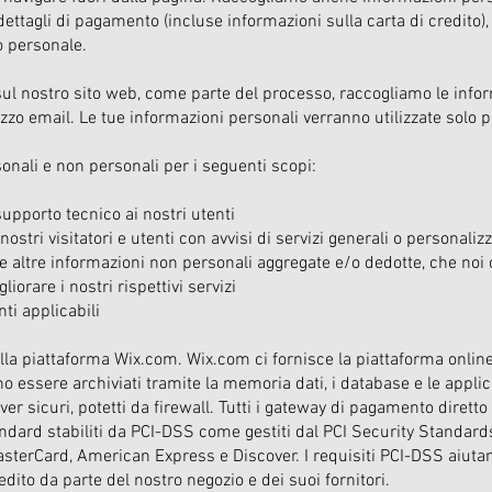
ettagli di pagamento (incluse informazioni sulla carta di credito)
o personale.
l nostro sito web, come parte del processo, raccogliamo le inform
zzo email. Le tue informazioni personali verranno utilizzate solo pe
onali e non personali per i seguenti scopi:
upporto tecnico ai nostri utenti
nostri visitatori e utenti con avvisi di servizi generali o personal
i e altre informazioni non personali aggregate e/o dedotte, che noi
iorare i nostri rispettivi servizi
nti applicabili
la piattaforma Wix.com. Wix.com ci fornisce la piattaforma online
ono essere archiviati tramite la memoria dati, i database e le applic
er sicuri, potetti da firewall. Tutti i gateway di pagamento diretto 
andard stabiliti da PCI-DSS come gestiti dal PCI Security Standar
terCard, American Express e Discover. I requisiti PCI-DSS aiutano
edito da parte del nostro negozio e dei suoi fornitori.